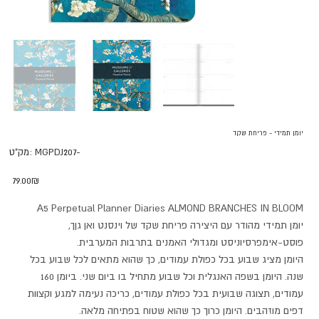
יומן תמידי - פריחת שקד
מק"ט
MGPDJ207-
מק"ט:
MGPDJ207-
מחיר
‏79.00 ‏₪
A5 Perpetual Planner Diaries ALMOND BRANCHES IN BLOOM
יומן תמידי מהודר עם היצירה פריחת שקד של וינסנט ואן גןך,
פוסט-אימפרסיוניסט ומגדולי האמנים בתרבות המערבית.
היומן מציג שבוע בכל כפולת עמודים, כך שהוא מתאים לכל שבוע בכל
שנה. היומן בשפה האנגלית וכל שבוע מתחיל בו ביום שני. ביומן 160
עמודים, תצוגה שבועית בכל כפולת עמודים, כריכה נעימה למגע וקצוות
דפים מוזהבים. היומן כרוך כך שהוא שטוח בפתיחה מלאה.