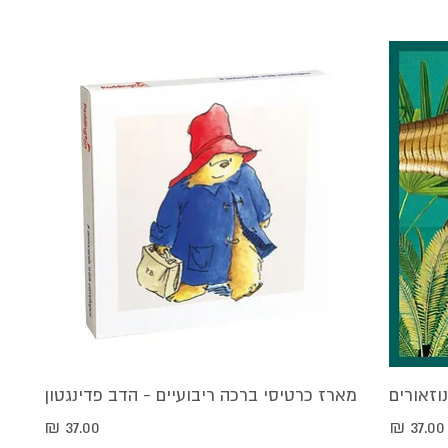
וזאורים
תצוגה מהירה
מארז כרטיסי ברכה ריבועיים - הדב פדינגטון
מחיר
מחיר