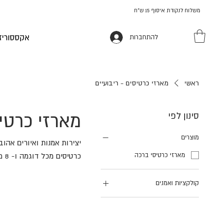
משלוח לנקודת איסוף 15 ש"ח
אקססוריז
להתחברות
ראשי
מארזי כרטיסים - ריבועיים
סינון לפי
מארזי כרטיס
מוצרים
כרטיסים מכל דוגמה ו- 8 מעטפות לבנות. כולם ארוזים בתיקית קרטון מעוצבת.
מארזי כרטיסי ברכה
קולקציות ואמנים
Artist Lucy Grossmith -
Coast and Country