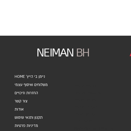
NEIMAN
BH
HOME 'ניימן בי הייץ
משלוחים ואיסוף עצמי
אוספים ואמנים
החזרות וזיכויים
אקססוריז ומתנות
מחברות ויומנים
צור קשר
מארזי כרטיסים
אודות
עטיפות מתנה
תקנון ותנאי שימוש
כרטיסי ברכה
מדיניות פרטיות
Marketing and Brands