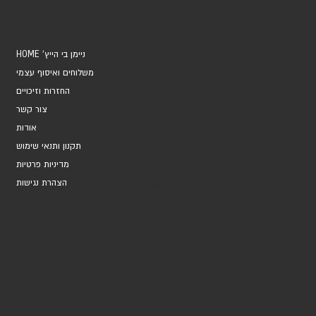
HOME 'ניימן בי הייץ
משלוחים ואיסוף עצמי
אוספים ואמנים
החזרות וזיכויים
אקססוריז ומתנות
צור קשר
מחברות ויומנים
אודות
מארזי כרטיסים
תקנון ותנאי שימוש
עטיפות מתנה
מדיניות פרטיות
כרטיסי ברכה
הצהרת נגישות
Marketing and Brands
© 2026 by Neiman BH