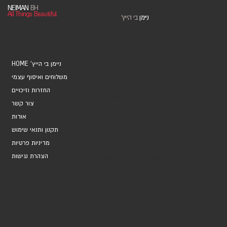
NEIMAN
BH
All Things Beautiful
ניימן
בי הייץ
'
HOME 'ניימן בי הייץ
משלוחים ואיסוף עצמי
אוספים ואמנים
החזרות וזיכויים
אקססוריז ומתנות
צור קשר
מחברות ויומנים
אודות
מארזי כרטיסים
תקנון ותנאי שימוש
עטיפות מתנה
מדיניות פרטיות
כרטיסי ברכה
הצהרת נגישות
Marketing and Brands
© 2026 by Neiman BH