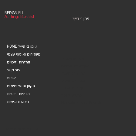
NEIMAN
BH
All Things Beautiful
ניימן
בי הייץ
'
HOME 'ניימן בי הייץ
משלוחים ואיסוף עצמי
אוספים ואמנים
החזרות וזיכויים
אקססוריז ומתנות
צור קשר
מחברות ויומנים
אודות
מארזי כרטיסים
תקנון ותנאי שימוש
עטיפות מתנה
מדיניות פרטיות
כרטיסי ברכה
הצהרת נגישות
Marketing and Brands
© 2026 by Neiman BH