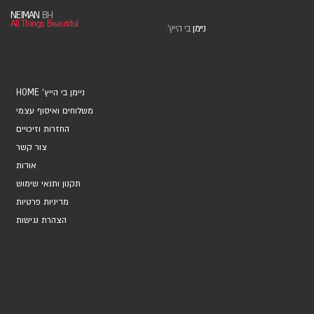
NEIMAN
BH
All Things Beautiful
ניימן
בי הייץ
'
HOME 'ניימן בי הייץ
משלוחים ואיסוף עצמי
אוספים ואמנים
החזרות וזיכויים
אקססוריז ומתנות
צור קשר
מחברות ויומנים
אודות
מארזי כרטיסים
תקנון ותנאי שימוש
עטיפות מתנה
מדיניות פרטיות
כרטיסי ברכה
הצהרת נגישות
Marketing and Brands
© 2026 by Neiman BH