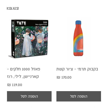
contemporary art.
סינון ומיון
בקבוק תרמי - ציור קשת
פאזל 1000 חלקים -
קארניישן, לילי, רוז
מחיר
מחיר
הוספה לסל
הוספה לסל