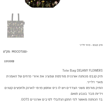
תיק קנבס - פרחי דלייני
מק"ט
MGCOT222-
מק"ט:
MGCOT222-
מחיר
‏119.00 ‏₪
Tote Bag DELANY FLOWERS
תיק קנבס מכותנה אורגנית מודפסת שמציג את איורי פרחים של האמנית
מארי דלייני.
התיק מודפס משני הצדדים ויש לו כיס אחסון פנימי לארנק ולחפצים קטנים
וידיות מבד בצבע תואם.
בד הכותנה מאושר לפי התקן הגלובלי לסיבים אורגניים GOTS.