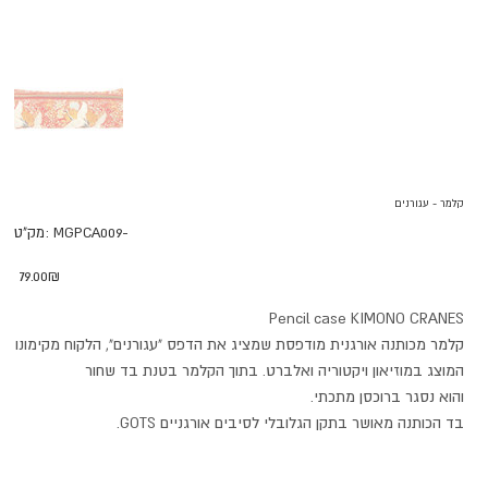
קלמר - עגורנים
מק"ט
MGPCA009-
מק"ט:
MGPCA009-
מחיר
‏79.00 ‏₪
Pencil case KIMONO CRANES
קלמר מכותנה אורגנית מודפסת שמציג את הדפס "עגורנים", הלקוח מקימונו
המוצג במוזיאון ויקטוריה ואלברט. בתוך הקלמר בטנת בד שחור
והוא נסגר ברוכסן מתכתי.
בד הכותנה מאושר בתקן הגלובלי לסיבים אורגניים GOTS.