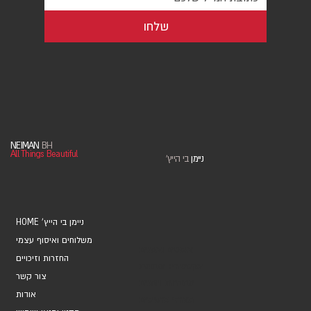
שלחו
NEIMAN
BH
All Things Beautiful
ניימן
בי הייץ
'
HOME 'ניימן בי הייץ
משלוחים ואיסוף עצמי
אוספים ואמנים
החזרות וזיכויים
אקססוריז ומתנות
צור קשר
מחברות ויומנים
אודות
מארזי כרטיסים