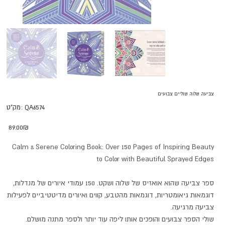
צביעה שלוה שוליים צבועים
מק"ט
QA6574
מק"ט:
QA6574
מחיר
‏89.00 ‏₪
Calm & Serene Coloring Book: Over 150 Pages of Inspiring Beauty
to Color with Beautiful Sprayed Edges
ספר צביעה שהוא אואזיס של שלוה ושקט. 150 עמודי איורים של מנדלות,
דוגמאות גיאומטריות, דוגמאות מהטבע, קווים ואיורים מדיטטיביים לפעילות
צביעה מרגיעה.
שולי הספר צבועים והופכים אותו ליפה עוד יותר ולספר מתנה מושלם.