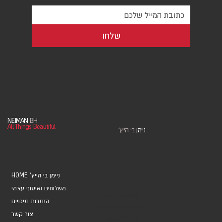
שלחו
NEIMAN
BH
All Things Beautiful
ניימן
בי הייץ
'
HOME 'ניימן בי הייץ
משלוחים ואיסוף עצמי
אוספים ואמנים
החזרות וזיכויים
אקססוריז ומתנות
צור קשר
מחברות ויומנים