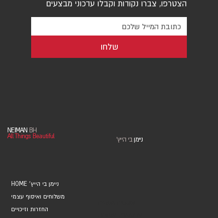
הצטרפו, צברו נקודות וקבלו עדכוני מבצעים
שלחו
NEIMAN
BH
All Things Beautiful
ניימן
בי הייץ
'
HOME 'ניימן בי הייץ
משלוחים ואיסוף עצמי
אוספים ואמנים
החזרות וזיכויים
אקססוריז ומתנות