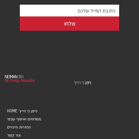
שלחו
NEIMAN
BH
All Things Beautiful
ניימן
בי הייץ
'
HOME 'ניימן בי הייץ
משלוחים ואיסוף עצמי
אוספים ואמנים
החזרות וזיכויים
אקססוריז ומתנות
צור קשר
מחברות ויומנים