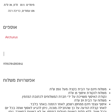
מימדים:
22.5
ס"מ, 28 ס"מ.
128 עמודים, כריכה רכה
אוספים
Arcturus
|
9781784283841
אפשרויות משלוח
משלוח חינם עד הבית בקניה מעל 250 ש"ח.
משלוח לנקודת איסוף 15 ש"ח.
נקודת האיסוף משוייכת על ידי חברת המשלוחים לכתובת המזמין.
משלוח עד הבית 29 ש"ח.
איסוף עצמי חינם ממחסן רשפון, לאחר הזמנה באתר בלבד.
​​​​​​​לאחר קבלת הודעה על כך שהחבילה מוכנה, ניתן להגיע לאסוף אותה בכל יום
ובכל שעה, ללא תלות בשעות פעילות המחסן, אך לא בשעות החשיכה. ניתן