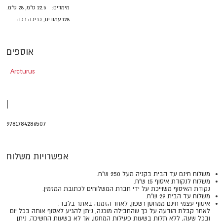
מימדים:
22.5 ס"מ, 28 ס"מ.
128 עמודים, כריכה רכה
אוספים
Arcturus
|
9781784286507
אפשרויות משלוח
משלוח חינם עד הבית בקניה מעל 250 ש"ח.
משלוח לנקודת איסוף 15 ש"ח.
נקודת האיסוף משוייכת על ידי חברת המשלוחים לכתובת המזמין.
משלוח עד הבית 29 ש"ח.
איסוף עצמי חינם ממחסן רשפון, לאחר הזמנה באתר בלבד.
​​​​​​​לאחר קבלת הודעה על כך שהחבילה מוכנה, ניתן להגיע לאסוף אותה בכל יום
ובכל שעה, ללא תלות בשעות פעילות המחסן, אך לא בשעות החשיכה. ניתן