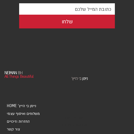
שלחו
NEIMAN
BH
All Things Beautiful
ניימן
בי הייץ
'
HOME 'ניימן בי הייץ
משלוחים ואיסוף עצמי
אוספים ואמנים
החזרות וזיכויים
אקססוריז ומתנות
צור קשר
מחברות ויומנים