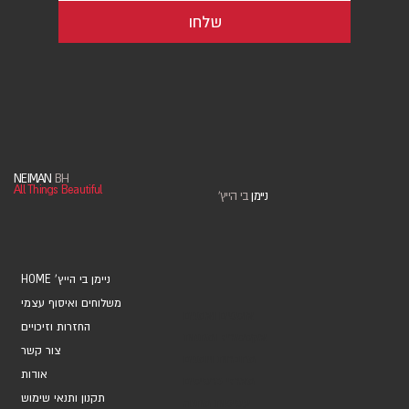
שלחו
NEIMAN
BH
All Things Beautiful
ניימן
בי הייץ
'
HOME 'ניימן בי הייץ
משלוחים ואיסוף עצמי
אוספים ואמנים
החזרות וזיכויים
אקססוריז ומתנות
צור קשר
מחברות ויומנים
אודות
מארזי כרטיסים
תקנון ותנאי שימוש
עטיפות מתנה