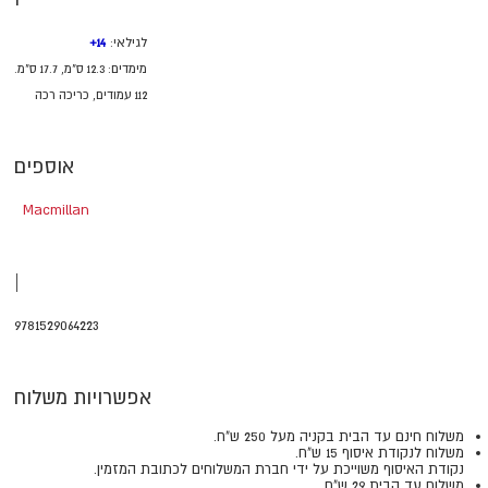
לגילאי:
14+
מימדים: 12.3 ס"מ, 17.7 ס"מ.
112 עמודים, כריכה רכה
אוספים
Macmillan
|
9781529064223
אפשרויות משלוח
משלוח חינם עד הבית בקניה מעל 250 ש"ח.
משלוח לנקודת איסוף 15 ש"ח.
נקודת האיסוף משוייכת על ידי חברת המשלוחים לכתובת המזמין.
משלוח עד הבית 29 ש"ח.