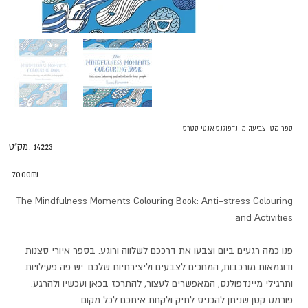
ספר קטן צביעה מיינדפולנס אנטי סטרס
מק"ט
14223
מק"ט:
14223
מחיר
‏70.00 ‏₪
The Mindfulness Moments Colouring Book: Anti-stress Colouring
and Activities
פנו כמה רגעים ביום וצבעו את דרככם לשלווה ורוגע. בספר איורי סצנות
ודוגמאות מורכבות, המחכים לצבעים וליצירתיות שלכם. יש פה פעילויות
ותרגילי מיינדפולנס, המאפשרים לעצור, להתרכז בכאן ועכשיו ולהרגע.
פורמט קטן שניתן להכניס לתיק ולקחת איתכם לכל מקום.