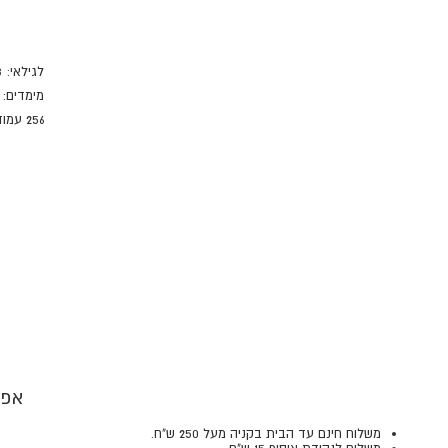
לגילאי: 8+
מימדים: 23.3 ס"מ, 27.5 ס"מ
256 עמודים, כריכה רכה.
אפש
משלוח חינם עד הבית בקניה מעל 250 ש"ח.