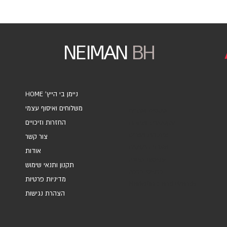
NEIMAN
BH
HOME 'ניימן בי הייץ
משלוחים ואיסוף עצמי
אוספים ואמנים
החזרות וזיכויים
אקססוריז ומתנות
מחברות ויומנים
צור קשר
מארזי כרטיסים
אודות
עטיפות מתנה
תקנון ותנאי שימוש
כרטיסי ברכה
מדיניות פרטיות
Marketing and Brands
הצהרת נגישות