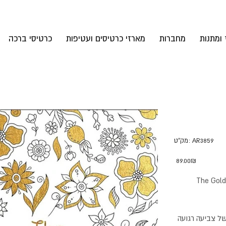
 ומתנות
מחברות
מארזי כרטיסים ועטיפות
כרטיסי ברכה
מק"ט
AR3859
מק"ט:
AR3859
מחיר
‏89.00 ‏₪
The Gold
 לשעות של צביעה רגועה