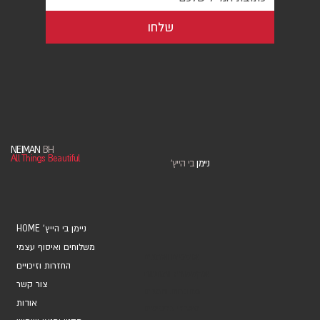
שלחו
NEIMAN
BH
All Things Beautiful
ניימן
בי הייץ
'
HOME 'ניימן בי הייץ
משלוחים ואיסוף עצמי
אוספים ואמנים
החזרות וזיכויים
אקססוריז ומתנות
צור קשר
מחברות ויומנים
אודות
מארזי כרטיסים