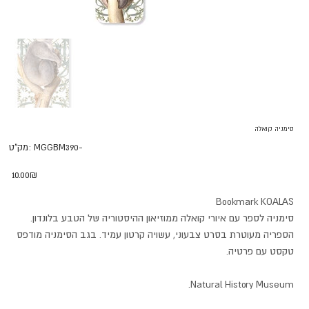
סימניה קואלה
מק"ט
MGGBM390-
מק"ט:
MGGBM390-
מחיר
‏10.00 ‏₪
Bookmark KOALAS
סימניה לספר עם איורי קואלה ממוזיאון ההיסטוריה של הטבע בלונדון.
הספריה מעוטרת בסרט צבעוני, עשויה קרטון עמיד. בגב הסימניה מודפס
טקסט עם פרטיה.
Natural History Museum.