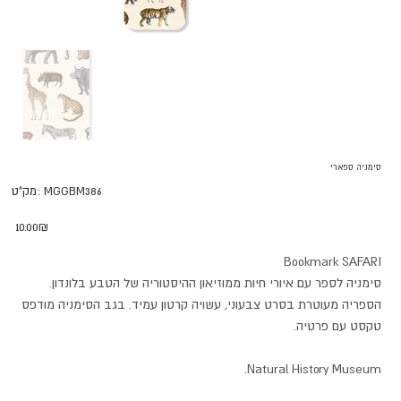
סימניה ספארי
מק"ט
MGGBM386
מק"ט:
MGGBM386
מחיר
‏10.00 ‏₪
Bookmark SAFARI
סימניה לספר עם איורי חיות ממוזיאון ההיסטוריה של הטבע בלונדון.
הספריה מעוטרת בסרט צבעוני, עשויה קרטון עמיד. בגב הסימניה מודפס
טקסט עם פרטיה.
Natural History Museum.