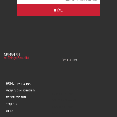
שלחו
NEIMAN
BH
All Things Beautiful
ניימן
בי הייץ
'
HOME 'ניימן בי הייץ
משלוחים ואיסוף עצמי
אוספים ואמנים
החזרות וזיכויים
אקססוריז ומתנות
צור קשר
מחברות ויומנים
אודות
מארזי כרטיסים