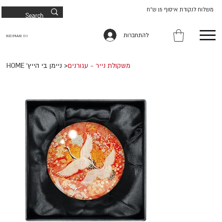
משלוח לנקודת איסוף 15 ש"ח
להתחברות
NEIMAN
BH
משקולת נייר - עגורנים
>
HOME 'ניימן בי הייץ