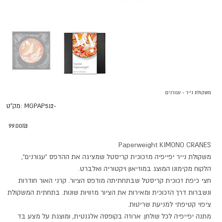
משקולת נייר - עגורנים
מק"ט
MGPAP512-
מק"ט:
MGPAP512-
מחיר
‏99.00 ‏₪
Paperweight KIMONO CRANES
משקולת נייר יפייפיה מזכוכית קריסטל שמציגה את ההדפס "עגורנים",
הלקוח מקימונו המוצג במוזיאון ויקטוריה ואלברט.
חצי כיפת זכוכית קריסטל שבתחתיתה מודפס הציור. קרני האור חודרות
ונשברות דרך הזכוכית ומאירות את הציור מזוויות שונות. בתחתית המשקולת
ציפוי קטיפתי למניעת שריטות.
מתנה יפייפיה לכל שולחן. ארוזה בקופסה אלגנטית, ומוצגת על מצע בד