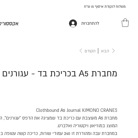
משלוח לנקודת איסוף 15 ש"ח
אקססוריז
להתחברות
הבא
הקודם
מחברת A5 בכריכת בד - עגורנים
Clothbound A5 Journal KIMONO CRANES
מחברת A5 מעוצבת עם כריכת בד שמציגה את הדפס "עגורנים", 
המוצג במוזיאון ויקטוריה ואלברט.
במחברת עבה ומהודרת זו 240 עמודי שורות, כריכה קשה 