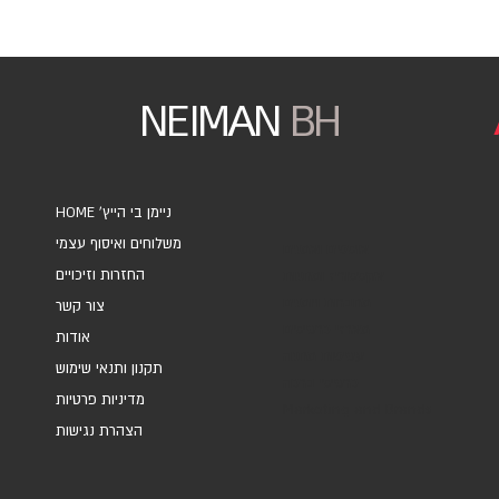
NEIMAN
BH
HOME 'ניימן בי הייץ
משלוחים ואיסוף עצמי
אוספים ואמנים
החזרות וזיכויים
אקססוריז ומתנות
מחברות ויומנים
צור קשר
מארזי כרטיסים
אודות
עטיפות מתנה
תקנון ותנאי שימוש
כרטיסי ברכה
מדיניות פרטיות
Marketing and Brands
הצהרת נגישות