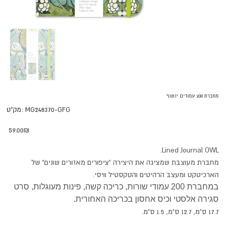
מחברת 200 עמודים ינשוף
מק"ט
MG248370-GFG
מק"ט:
MG248370-
GFG
מחיר
‏59.00 ‏₪
Lined Journal OWL.
מחברת מעוצבת שמציגה את היצירה "ציפורים מאזורים שונים" של
הארכיטקט ומעצב הרהיטים והטקסטיל וויסי.
במחברת 200 עמודי שורות, כריכה קשה, פינות מעוגלות, סרט
סגירה אלסטי וכיס אחסון בכריכה האחורית.
17.7 ס"מ, 12.7 ס"מ, 1.5 ס"מ.