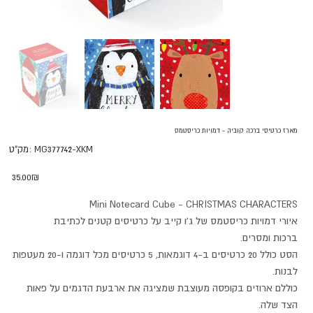
מארז כרטיסי ברכה קוביה - דמויות כריסטמס
מק"ט
MG377742-XKM
מק"ט:
MG377742-
XKM
מחיר
‏35.00 ‏₪
Mini Notecard Cube - CHRISTMAS CHARACTERS
איורי דמויות כריסטמס של ג'ו קייב על כרטיסים קטנים לכתיבת
ברכות ומסרים.
הסט כולל 20 כרטיסים ב-4 דוגמאות, 5 כרטיסים מכל דוגמה ו-20 מעטפות
לבנות.
כוללם ארוזים בקופסה מעוצבת שמציגה את ארבעת הדגמים על פאות
הצד שלה.