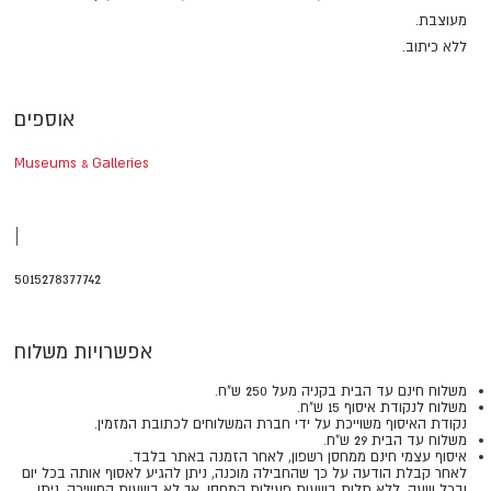
מעוצבת.
ללא כיתוב.
אוספים
Museums & Galleries
|
5015278377742
אפשרויות משלוח
משלוח חינם עד הבית בקניה מעל 250 ש"ח.
משלוח לנקודת איסוף 15 ש"ח.
נקודת האיסוף משוייכת על ידי חברת המשלוחים לכתובת המזמין.
משלוח עד הבית 29 ש"ח.
איסוף עצמי חינם ממחסן רשפון, לאחר הזמנה באתר בלבד.
​​​​​​​לאחר קבלת הודעה על כך שהחבילה מוכנה, ניתן להגיע לאסוף אותה בכל יום
ובכל שעה, ללא תלות בשעות פעילות המחסן, אך לא בשעות החשיכה. ניתן