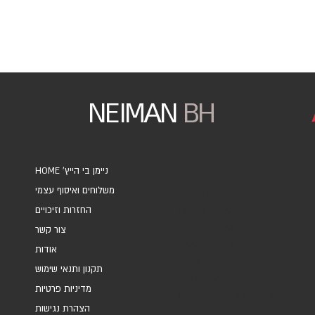
NEIMAN
BH
HOME 'ניימן בי הייץ
משלוחים ואיסוף עצמי
אוספים ואמנים
החזרות וזיכויים
אקססוריז ומתנות
מחברות ויומנים
צור קשר
מארזי כרטיסים
אודות
עטיפות מתנה
תקנון ותנאי שימוש
כרטיסי ברכה
מדיניות פרטיות
Marketing and Brands
הצהרת נגישות