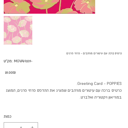
כרטיס ברכה עם עיטורים מוזהבים - פרחי פרגים
מק"ט
MGVAH109-
מק"ט:
MGVAH109-
מחיר
‏18.00 ‏₪
Greeting Card - POPPIES.
כרטיס ברכה עם עיטורים מוזהבים שמציג את ההדפס פרחי פרגים, המוצג
במוזיאון ויקטוריה ואלברט.
כמות