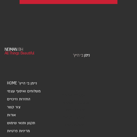
NEIMAN
BH
All Things Beautiful
ניימן
בי הייץ
'
HOME 'ניימן בי הייץ
משלוחים ואיסוף עצמי
אוספים ואמנים
החזרות וזיכויים
אקססוריז ומתנות
צור קשר
מחברות ויומנים
אודות
מארזי כרטיסים
תקנון ותנאי שימוש
עטיפות מתנה
מדיניות פרטיות
כרטיסי ברכה