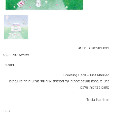
כרטיס ברכה לחתונה - רק נישאו
מק"ט
MGOWEI126
מק"ט:
MGOWEI126
מחיר
‏15.00 ‏₪
Greeting Card - Just Married
כרטיס ברכה מושלם לחתוה. על הכרטיס איור של טרישיה הריסון ובתוכו
מקוןם לברכות שלכם.
Tricia Harrison
כמות