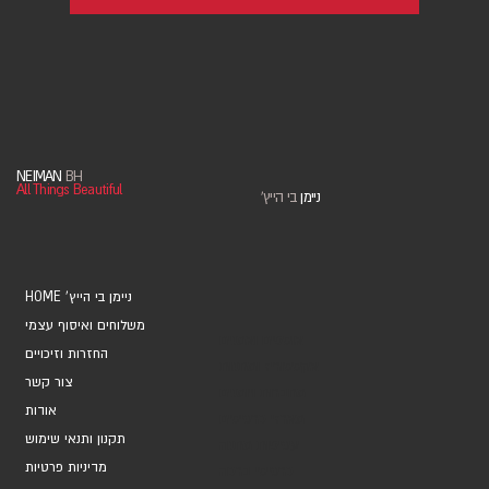
NEIMAN
BH
All Things Beautiful
ניימן
בי הייץ
'
HOME 'ניימן בי הייץ
משלוחים ואיסוף עצמי
אוספים ואמנים
החזרות וזיכויים
אקססוריז ומתנות
צור קשר
מחברות ויומנים
אודות
מארזי כרטיסים
תקנון ותנאי שימוש
עטיפות מתנה
מדיניות פרטיות
כרטיסי ברכה