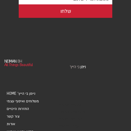
שלחו
NEIMAN
BH
All Things Beautiful
ניימן
בי הייץ
'
HOME 'ניימן בי הייץ
משלוחים ואיסוף עצמי
אוספים ואמנים
החזרות וזיכויים
אקססוריז ומתנות
צור קשר
מחברות ויומנים
אודות
מארזי כרטיסים