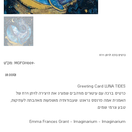
כרטיס ברכה לויתן וירח
מק"ט
MGFGH009-
מק"ט:
MGFGH009-
מחיר
‏18.00 ‏₪
Greeting Card LUNA TIDES
כרטיס ברכה עם עיטורים מוזהבים שמציג את היצירה לויתן וירח של
האמנית אמה פרנסס גראנט. שעבודותיה מושפעות מאהבתה לעתיקות,
טבע וגרמי שמים.
Emma Frances Grant - Imaginarium - Imaginarium