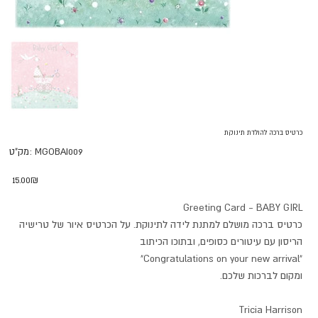
כרטיס ברכה להולדת תינוקת
מק"ט
MGOBAI009
מק"ט:
MGOBAI009
מחיר
‏15.00 ‏₪
Greeting Card - BABY GIRL
כרטיס ברכה מושלם למתנת לידה לתינוקת. על הכרטיס איור של טרישיה
הריסון עם עיטורים כסופים, ובתוכו הכיתוב
"Congratulations on your new arrival"
ומקום לברכות שלכם.
Tricia Harrison