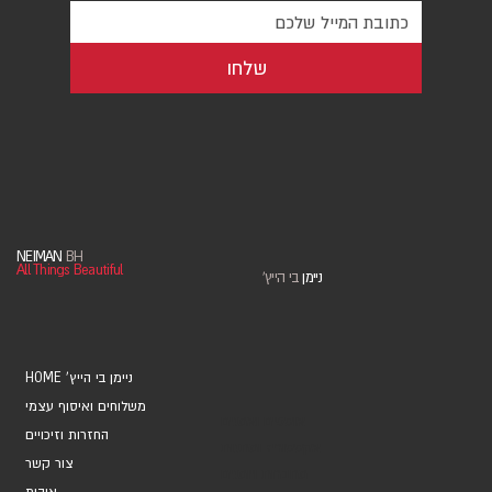
שלחו
NEIMAN
BH
All Things Beautiful
ניימן
בי הייץ
'
HOME 'ניימן בי הייץ
משלוחים ואיסוף עצמי
אוספים ואמנים
החזרות וזיכויים
אקססוריז ומתנות
צור קשר
מחברות ויומנים
אודות