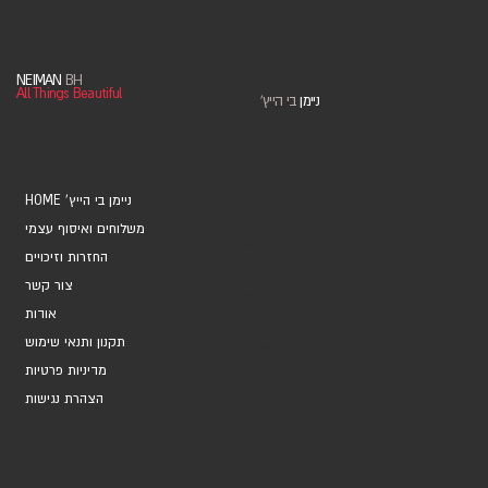
NEIMAN
BH
All Things Beautiful
ניימן
בי הייץ
'
HOME 'ניימן בי הייץ
משלוחים ואיסוף עצמי
אוספים ואמנים
החזרות וזיכויים
אקססוריז ומתנות
צור קשר
מחברות ויומנים
אודות
מארזי כרטיסים
תקנון ותנאי שימוש
עטיפות מתנה
מדיניות פרטיות
כרטיסי ברכה
הצהרת נגישות
Marketing and Brands