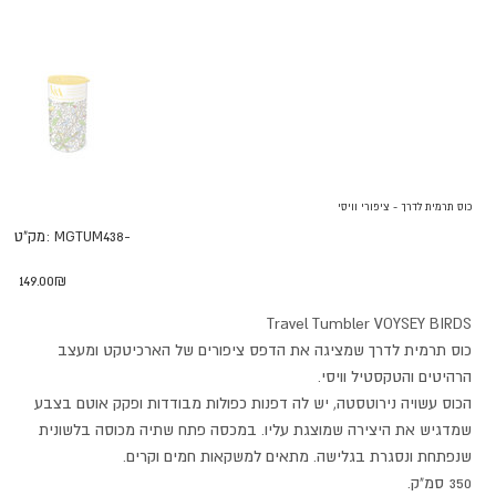
כוס תרמית לדרך - ציפורי וויסי
מק"ט
MGTUM438-
מק"ט:
MGTUM438-
מחיר
‏149.00 ‏₪
Travel Tumbler VOYSEY BIRDS
כוס תרמית לדרך שמציגה את הדפס ציפורים של הארכיטקט ומעצב
הרהיטים והטקסטיל וויסי.
הכוס עשויה נירוטסטה, יש לה דפנות כפולות מבודדות ופקק אוטם בצבע
שמדגיש את היצירה שמוצגת עליו. במכסה פתח שתיה מכוסה בלשונית
שנפתחת ונסגרת בגלישה. מתאים למשקאות חמים וקרים.
350 סמ"ק.