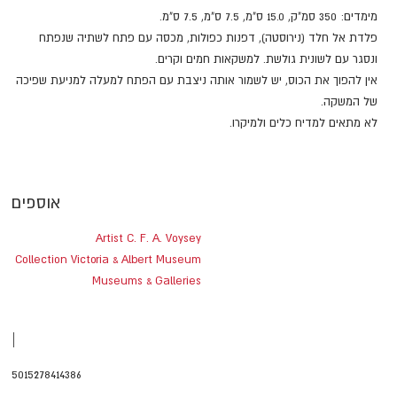
מימדים: 350 סמ"ק, 15.0 ס"מ, 7.5 ס"מ, 7.5 ס"מ.
פלדת אל חלד (נירוסטה), דפנות כפולות, מכסה עם פתח לשתיה שנפתח
ונסגר עם לשונית גולשת. למשקאות חמים וקרים.
אין להפוך את הכוס, יש לשמור אותה ניצבת עם הפתח למעלה למניעת שפיכה
של המשקה.
לא מתאים למדיח כלים ולמיקרו.
אוספים
Artist C. F. A. Voysey
Collection Victoria & Albert Museum
Museums & Galleries
|
5015278414386