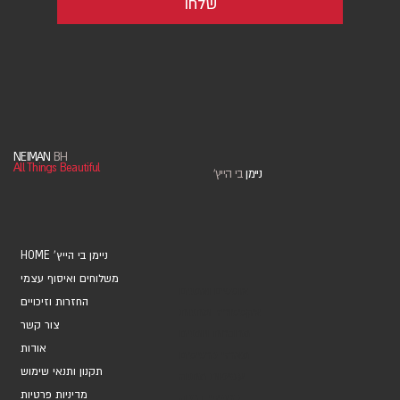
שלחו
NEIMAN
BH
All Things Beautiful
ניימן
בי הייץ
'
HOME 'ניימן בי הייץ
משלוחים ואיסוף עצמי
אוספים ואמנים
החזרות וזיכויים
אקססוריז ומתנות
צור קשר
מחברות ויומנים
אודות
מארזי כרטיסים
תקנון ותנאי שימוש
עטיפות מתנה
מדיניות פרטיות
כרטיסי ברכה