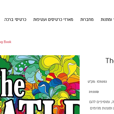
 ומתנות
מחברות
מארזי כרטיסים ועטיפות
כרטיסי ברכה
חוברת צביעה 
The Be
מק"ט
IG5053
מק"ט:
IG5053
מחיר
‏39.00 ‏₪
, ומוסיפים להם
וסצנות מהימים