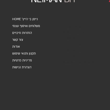
HOME 'ניימן בי הייץ
משלוחים ואיסוף עצמי
אוספים ואמנים
החזרות וזיכויים
אקססוריז ומתנות
מחברות ויומנים
צור קשר
מארזי כרטיסים
אודות
עטיפות מתנה
תקנון ותנאי שימוש
כרטיסי ברכה
מדיניות פרטיות
Marketing and Brands
הצהרת נגישות