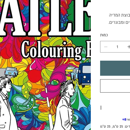
של קבוצת המדיה
כמות
I
י:
8
+
 ס"מ, 25 ס"מ